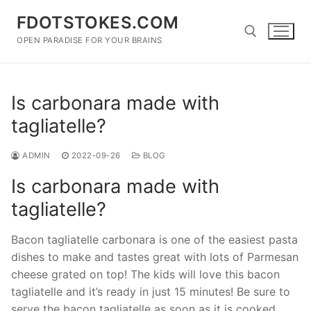
Skip
FDOTSTOKES.COM
to
content
OPEN PARADISE FOR YOUR BRAINS
Search for:
Is carbonara made with
tagliatelle?
ADMIN
2022-09-26
BLOG
Is carbonara made with
tagliatelle?
Bacon tagliatelle carbonara is one of the easiest pasta
dishes to make and tastes great with lots of Parmesan
cheese grated on top! The kids will love this bacon
tagliatelle and it’s ready in just 15 minutes! Be sure to
serve the bacon tagliatelle as soon as it is cooked