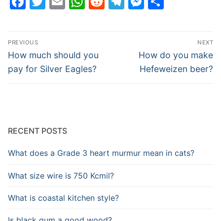
Facebook
Twitter
Email
WhatsApp
Reddit
Telegram
Messenge
Share
Post
PREVIOUS
NEXT
navigation
Previous
Next
How much should you
How do you make
post:
post:
pay for Silver Eagles?
Hefeweizen beer?
RECENT POSTS
What does a Grade 3 heart murmur mean in cats?
What size wire is 750 Kcmil?
What is coastal kitchen style?
Is black gum a good wood?