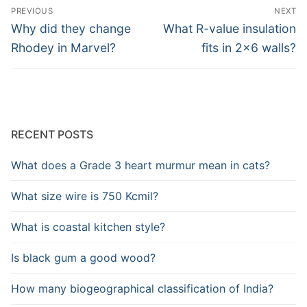
Post
PREVIOUS
NEXT
navigation
Previous
Next
Why did they change
What R-value insulation
post:
post:
Rhodey in Marvel?
fits in 2×6 walls?
RECENT POSTS
What does a Grade 3 heart murmur mean in cats?
What size wire is 750 Kcmil?
What is coastal kitchen style?
Is black gum a good wood?
How many biogeographical classification of India?