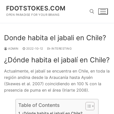
Skip
FDOTSTOKES.COM
to
content
OPEN PARADISE FOR YOUR BRAINS
Search for:
Donde habita el jabali en Chile?
ADMIN
2022-10-12
INTERESTING
¿Dónde habita el jabalí en Chile?
Actualmente, el jabalí se encuentra en Chile, en toda la
región andina desde la Araucanía hasta Aysén
(Skewes et al. 2007) coincidiendo en 100 % con la
presencia de puma en el área (Iriarte 2008).
Table of Contents
¿Dónde habita el jabalí en Chile?